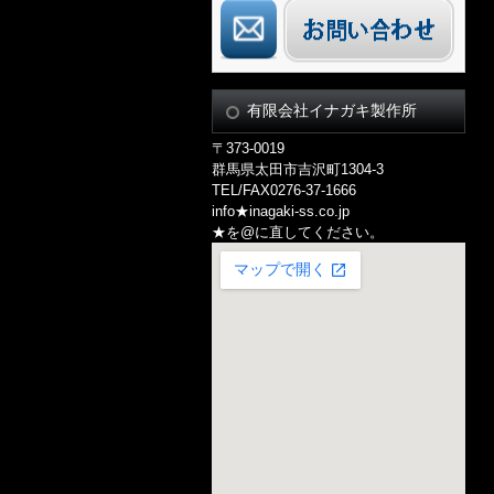
有限会社イナガキ製作所
〒373-0019
群馬県太田市吉沢町1304-3
TEL/FAX0276-37-1666
info★inagaki-ss.co.jp
★を@に直してください。