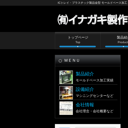
ICトレイ・プラスチック製品金型 モールドベース加工
トップページ
製品紹
Top
Product
ＭＥＮＵ
製品紹介
モールドベース加工実績
設備紹介
マシニングセンターなど
会社情報
会社理念・会社概要など