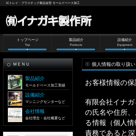
ICトレイ・プラスチック製品金型 モールドベース加工
トップページ
製品紹介
設備紹介
Top
Products
Equipment
ＭＥＮＵ
個人情報の取り扱い
製品紹介
お客様情報の保
モールドベース加工実績
設備紹介
有限会社イナガ
マシニングセンターなど
の氏名や住所、
会社情報
会社理念・会社概要など
る情報（個人情
責務であると深