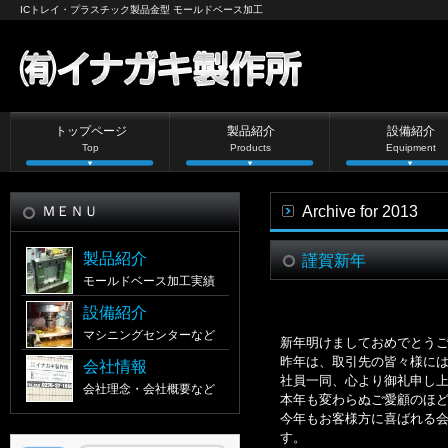
ICトレイ・プラスチック製品金型 モールドベース加工
トップページ
製品紹介
設備紹介
Top
Products
Equipment
ＭＥＮＵ
Archive for 2013
製品紹介
謹賀新年
モールドベース加工実績
設備紹介
マシニングセンターなど
新年明けましておめでとう
昨年は、取引先の皆々様に
会社情報
社員一同、心より御礼申し
会社理念・会社概要など
本年も変わらぬご愛顧のほ
今年もお客様方に喜ばれる
す。